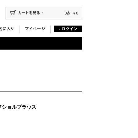
0点
￥0
フショルブラウス