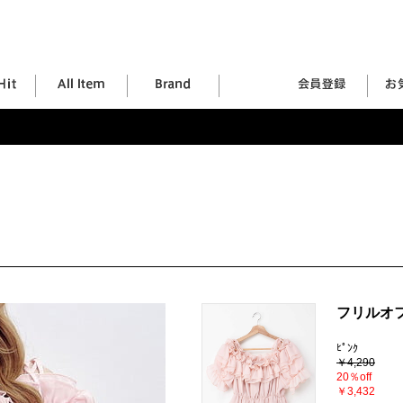
フリルオ
ﾋﾟﾝｸ
￥4,290
20％off
￥3,432