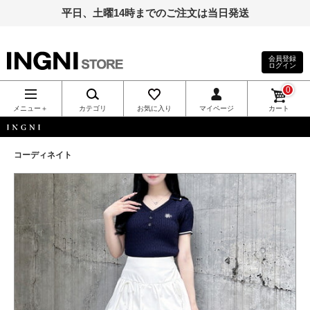
平日、土曜14時までのご注文は当日発送
会員登録
ログイン
INGNI（イン
0
グ）公式通
メニュー＋
カテゴリ
お気に入り
マイページ
カート
販｜INGNI
INGNI
コーディネイト
STORE