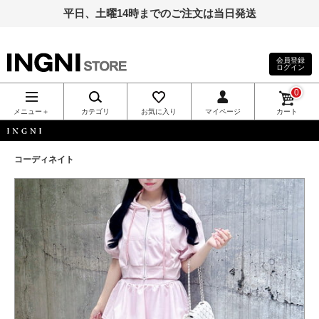
平日、土曜14時までのご注文は当日発送
会員登録
ログイン
INGNI（イン
0
グ）公式通
メニュー＋
カテゴリ
お気に入り
マイページ
カート
販｜INGNI
INGNI
コーディネイト
STORE