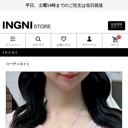
平日、土曜14時までのご注文は当日発送
会員登録
ログイン
INGNI（イン
0
グ）公式通
メニュー＋
カテゴリ
お気に入り
マイページ
カート
販｜INGNI
INGNI
コーディネイト
STORE