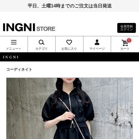
平日、土曜14時までのご注文は当日発送
会員登録
ログイン
INGNI（イン
0
グ）公式通
メニュー＋
カテゴリ
お気に入り
マイページ
カート
販｜INGNI
INGNI
コーディネイト
STORE