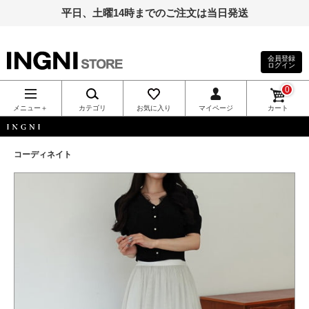
平日、土曜14時までのご注文は当日発送
会員登録
ログイン
INGNI（イン
0
グ）公式通
メニュー＋
カテゴリ
お気に入り
マイページ
カート
販｜INGNI
INGNI
コーディネイト
STORE