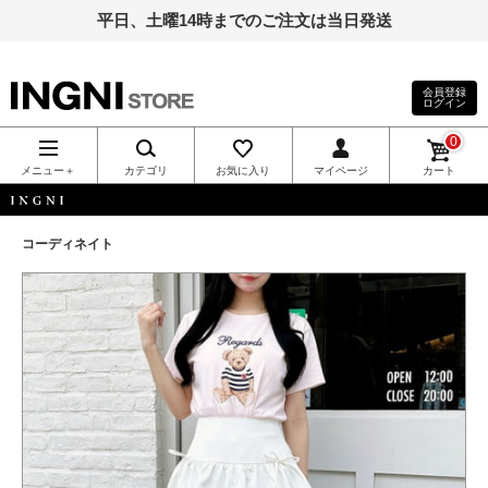
平日、土曜14時までのご注文は当日発送
会員登録
ログイン
INGNI（イン
0
グ）公式通
メニュー＋
カテゴリ
お気に入り
マイページ
カート
販｜INGNI
INGNI
コーディネイト
STORE