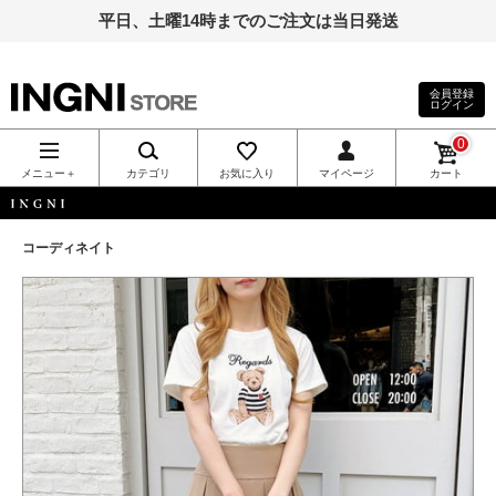
平日、土曜14時までのご注文は当日発送
会員登録
ログイン
INGNI（イン
0
グ）公式通
メニュー＋
カテゴリ
お気に入り
マイページ
カート
販｜INGNI
INGNI
コーディネイト
STORE