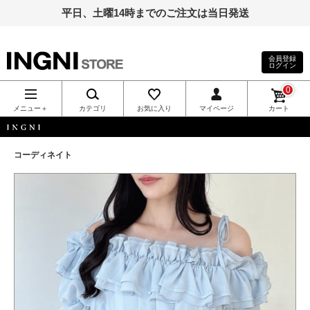
平日、土曜14時までのご注文は当日発送
会員登録
ログイン
INGNI（イン
0
グ）公式通
メニュー＋
カテゴリ
お気に入り
マイページ
カート
販｜INGNI
INGNI
コーディネイト
STORE