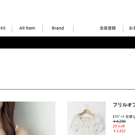
フリルオ
ｵﾌ/ﾄﾞｯﾄ 在
￥4,290
20％off
￥3,432