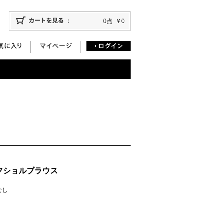
0点
￥0
フショルブラウス
庫なし