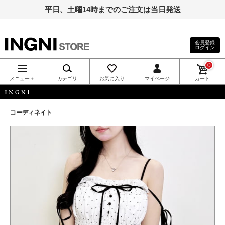
平日、土曜14時までのご注文は当日発送
会員登録
ログイン
INGNI（イン
0
グ）公式通
メニュー＋
カテゴリ
お気に入り
マイページ
カート
販｜INGNI
INGNI
コーディネイト
STORE