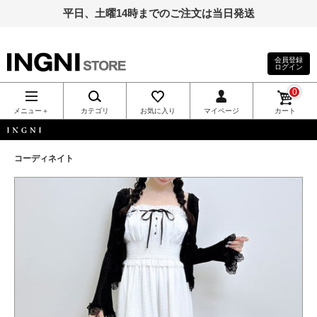
平日、土曜14時までのご注文は当日発送
会員登録
ログイン
INGNI（イン
0
グ）公式通
メニュー＋
カテゴリ
お気に入り
マイページ
カート
販｜INGNI
INGNI
コーディネイト
STORE