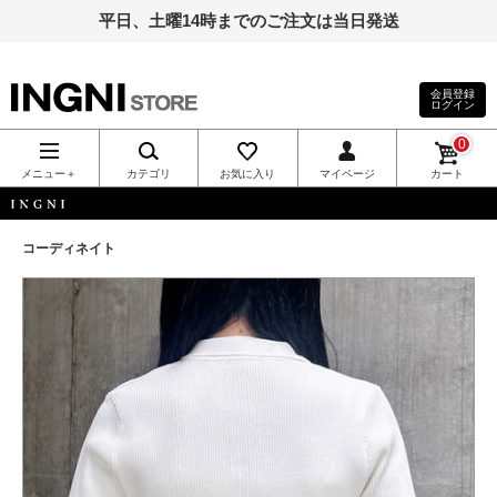
平日、土曜14時までのご注文は当日発送
会員登録
ログイン
INGNI（イン
0
グ）公式通
メニュー＋
カテゴリ
お気に入り
マイページ
カート
販｜INGNI
INGNI
コーディネイト
STORE