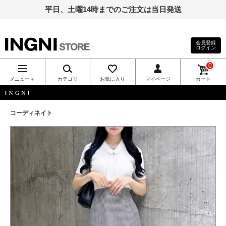
平日、土曜14時までのご注文は当日発送
会員登録
ログイン
INGNI（イン
0
グ）公式通
メニュー＋
カテゴリ
お気に入り
マイページ
カート
販｜INGNI
INGNI
コーディネイト
STORE