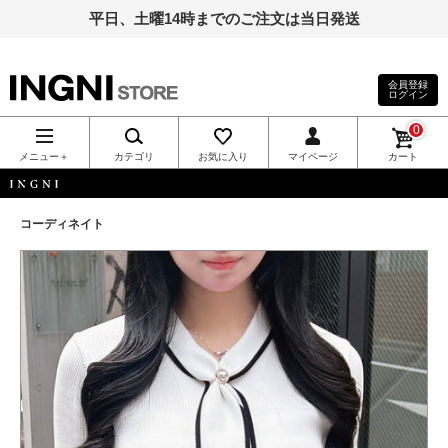
平日、土曜14時までのご注文は当日発送
会員登録
ログイン
INGNI（イン
0
グ）公式通
メニュー＋
カテゴリ
お気に入り
マイページ
カート
販｜INGNI
INGNI
コーディネイト
STORE