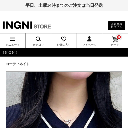
平日、土曜14時までのご注文は当日発送
会員登録
ログイン
INGNI（イン
0
グ）公式通
メニュー＋
カテゴリ
お気に入り
マイページ
カート
販｜INGNI
INGNI
コーディネイト
STORE