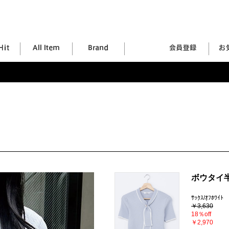
ボウタイ
ｻｯｸｽ/ｵﾌﾎﾜｲﾄ
￥3,630
18％off
￥2,970