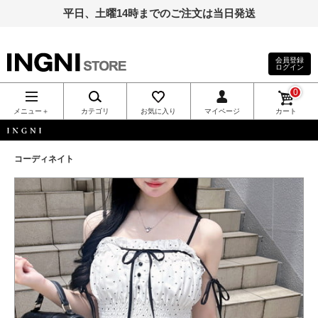
平日、土曜14時までのご注文は当日発送
会員登録
ログイン
INGNI（イン
0
グ）公式通
メニュー＋
カテゴリ
お気に入り
マイページ
カート
販｜INGNI
INGNI
コーディネイト
STORE