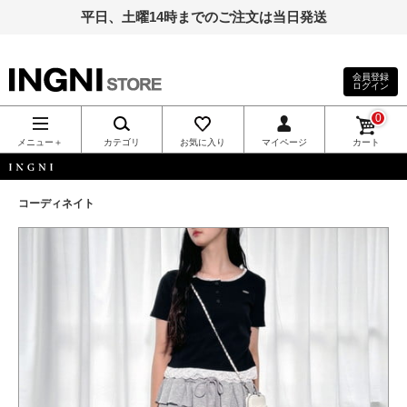
平日、土曜14時までのご注文は当日発送
会員登録
ログイン
INGNI（イン
0
グ）公式通
メニュー＋
カテゴリ
お気に入り
マイページ
カート
販｜INGNI
INGNI
コーディネイト
STORE