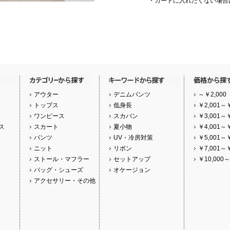
・カートに入れたくない場合
アウター
デニムパンツ
～￥2,000
トップス
低身長
￥2,001～￥
ワンピース
スカパン
￥3,001～￥
ス
スカート
夏小物
￥4,001～￥
パンツ
UV・冷房対策
￥5,001～￥
ニット
リボン
￥7,001～￥
ストール・マフラー
セットアップ
￥10,000～
バッグ・シューズ
オケージョン
アクセサリー・その他