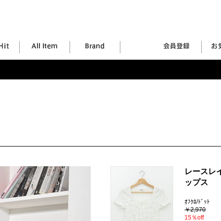
レースレ
ップス
ｵﾌｸﾛ/ﾄﾞｯﾄ
￥2,970
15％off