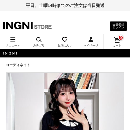
平日、土曜14時までのご注文は当日発送
会員登録
ログイン
INGNI（イン
0
グ）公式通
メニュー＋
カテゴリ
お気に入り
マイページ
カート
販｜INGNI
INGNI
コーディネイト
STORE