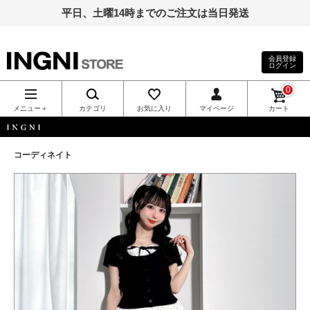
平日、土曜14時までのご注文は当日発送
会員登録
ログイン
INGNI（イン
0
グ）公式通
メニュー＋
カテゴリ
お気に入り
マイページ
カート
販｜INGNI
INGNI
コーディネイト
STORE