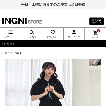
平日、土曜14時までのご注文は当日発送
会員登録
ログイン
INGNI（イン
0
グ）公式通
メニュー＋
カテゴリ
お気に入り
マイページ
カート
販｜INGNI
INGNI
コーディネイト
STORE