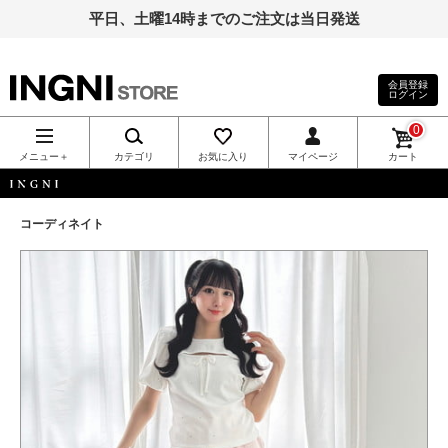
平日、土曜14時までのご注文は当日発送
会員登録
ログイン
INGNI（イン
0
グ）公式通
メニュー＋
カテゴリ
お気に入り
マイページ
カート
販｜INGNI
INGNI
コーディネイト
STORE