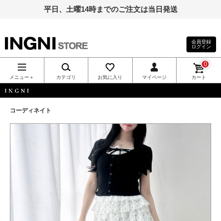
平日、土曜14時までのご注文は当日発送
会員登録
ログイン
INGNI（イン
0
グ）公式通
メニュー＋
カテゴリ
お気に入り
マイページ
カート
販｜INGNI
INGNI
コーディネイト
STORE