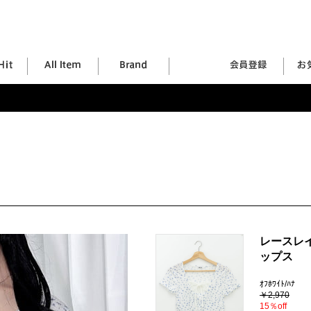
レースレ
ップス
ｵﾌﾎﾜｲﾄ/ﾊﾅ
￥2,970
15％off