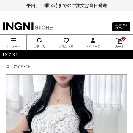
平日、土曜14時までのご注文は当日発送
会員登録
ログイン
INGNI（イン
0
グ）公式通
メニュー＋
カテゴリ
お気に入り
マイページ
カート
販｜INGNI
INGNI
コーディネイト
STORE