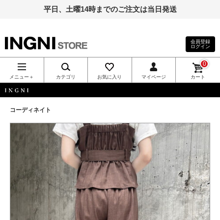
平日、土曜14時までのご注文は当日発送
会員登録
ログイン
INGNI（イン
0
グ）公式通
メニュー＋
カテゴリ
お気に入り
マイページ
カート
販｜INGNI
INGNI
コーディネイト
STORE