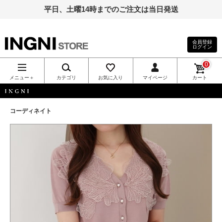
平日、土曜14時までのご注文は当日発送
会員登録
ログイン
INGNI（イン
0
グ）公式通
メニュー＋
カテゴリ
お気に入り
マイページ
カート
販｜INGNI
INGNI
コーディネイト
STORE