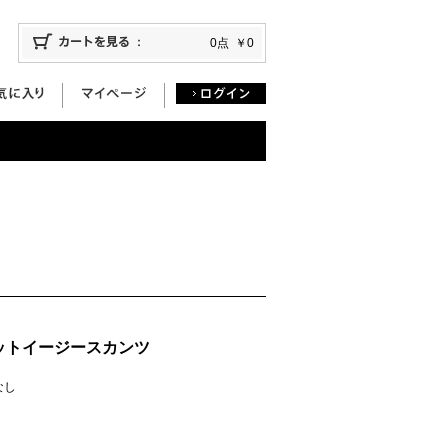
0点
￥0
ットイージースカンツ
庫なし