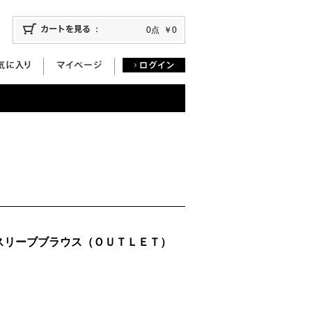
0点
￥0
スリーブブラウス（ＯＵＴＬＥＴ）