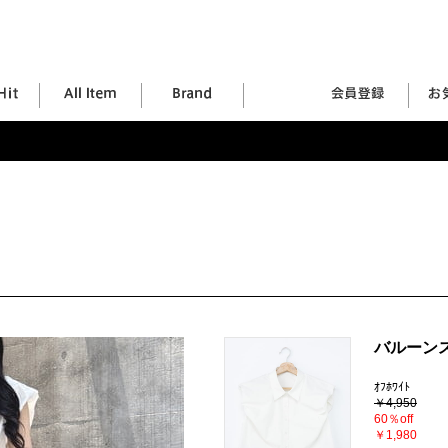
バルーン
ｵﾌﾎﾜｲﾄ
￥4,950
60％off
￥1,980