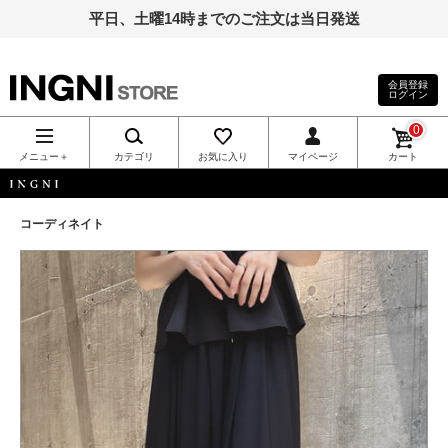
平日、土曜14時までのご注文は当日発送
会員登録
ログイン
INGNI（イン
0
グ）公式通
メニュー＋
カテゴリ
お気に入り
マイページ
カート
販｜INGNI
INGNI
コーディネイト
STORE