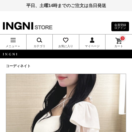
平日、土曜14時までのご注文は当日発送
会員登録
ログイン
INGNI（イン
0
グ）公式通
メニュー＋
カテゴリ
お気に入り
マイページ
カート
販｜INGNI
INGNI
コーディネイト
STORE