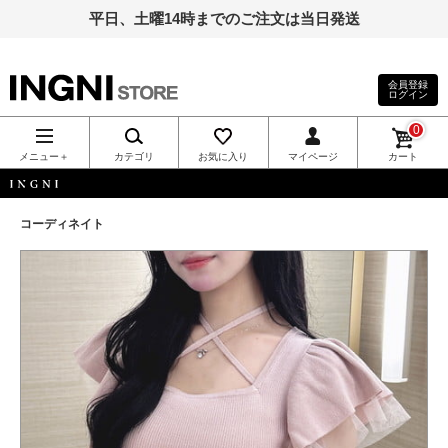
平日、土曜14時までのご注文は当日発送
会員登録
ログイン
INGNI（イン
0
グ）公式通
メニュー＋
カテゴリ
お気に入り
マイページ
カート
販｜INGNI
INGNI
コーディネイト
STORE