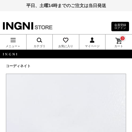
平日、土曜14時までのご注文は当日発送
会員登録
ログイン
INGNI（イン
0
グ）公式通
メニュー＋
カテゴリ
お気に入り
マイページ
カート
販｜INGNI
INGNI
コーディネイト
STORE