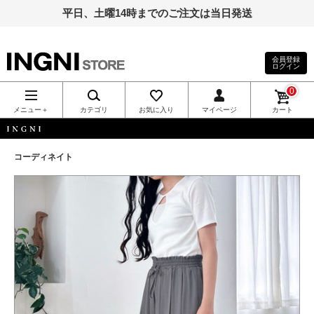
平日、土曜14時までのご注文は当日発送
会員登録
ログイン
INGNI（イン
0
グ）公式通
メニュー＋
カテゴリ
お気に入り
マイページ
カート
販｜INGNI
INGNI
コーディネイト
STORE