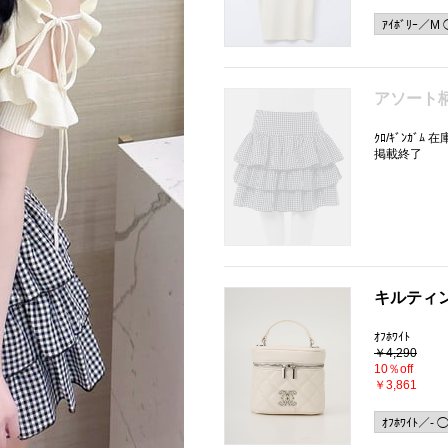
アソート
ｸﾛ/ｷﾞﾝｶﾞﾑ 
掲載終了
キルティ
ｵﾌﾎﾜｲﾄ
￥4,290
10％off
￥3,861