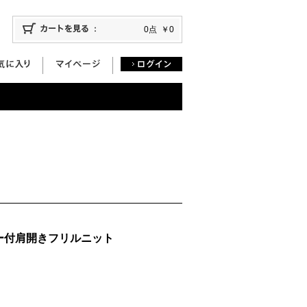
0点
￥0
ー付肩開きフリルニット