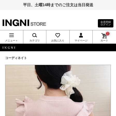
平日、土曜14時までのご注文は当日発送
会員登録
ログイン
INGNI（イン
0
グ）公式通
メニュー＋
カテゴリ
お気に入り
マイページ
カート
販｜INGNI
INGNI
コーディネイト
STORE