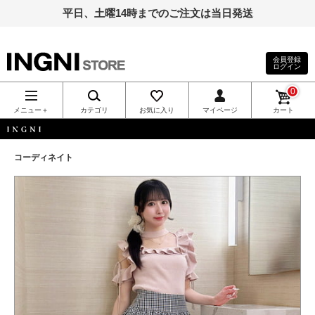
平日、土曜14時までのご注文は当日発送
会員登録
ログイン
INGNI（イン
0
グ）公式通
メニュー＋
カテゴリ
お気に入り
マイページ
カート
販｜INGNI
INGNI
コーディネイト
STORE