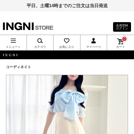
平日、土曜14時までのご注文は当日発送
会員登録
ログイン
INGNI（イン
0
グ）公式通
メニュー＋
カテゴリ
お気に入り
マイページ
カート
販｜INGNI
INGNI
コーディネイト
STORE