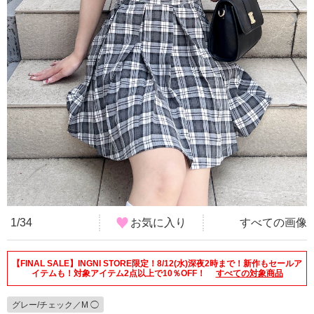
1/34
お気に入り
すべての画像
【FINAL SALE】INGNI STORE限定！8/12(水)深夜2時まで！新作もセールア
イテムも！対象アイテム2点以上で10％OFF！
すべての対象商品
グレー/チェック／M ◯