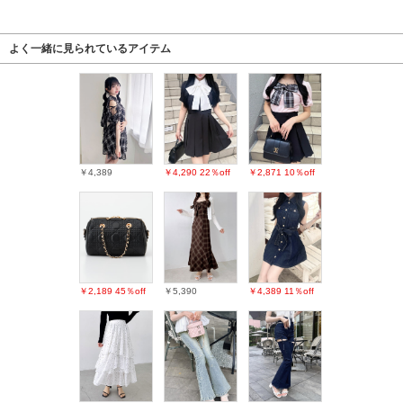
よく一緒に見られているアイテム
￥4,389
￥4,290
22％off
￥2,871
10％off
￥2,189
45％off
￥5,390
￥4,389
11％off