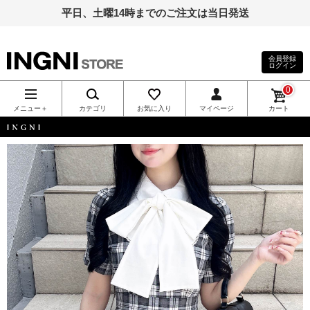
平日、土曜14時までのご注文は当日発送
会員登録
ログイン
INGNI（イン
0
グ）公式通
メニュー＋
カテゴリ
お気に入り
マイページ
カート
販｜INGNI
INGNI
STORE