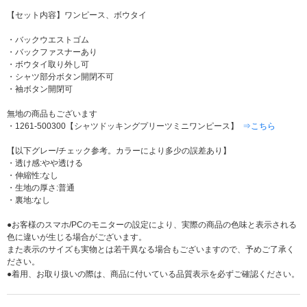
【セット内容】ワンピース、ボウタイ
・バックウエストゴム
・バックファスナーあり
・ボウタイ取り外し可
・シャツ部分ボタン開閉不可
・袖ボタン開閉可
無地の商品もございます
・1261-500300【シャツドッキングプリーツミニワンピース】
⇒こちら
【以下グレー/チェック参考。カラーにより多少の誤差あり】
・透け感:やや透ける
・伸縮性:なし
・生地の厚さ:普通
・裏地:なし
●お客様のスマホ/PCのモニターの設定により、実際の商品の色味と表示される
色に違いが生じる場合がございます。
また表示のサイズも実物とは若干異なる場合もございますので、予めご了承く
ださい。
●着用、お取り扱いの際は、商品に付いている品質表示を必ずご確認ください。