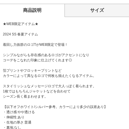
商品説明
サイズ
★WEB限定アイテム★
2024 SS 春夏アイテム
着回し力抜群のロゴTがWEB限定で登場！
シンプルながらも存在感のあるロゴがアクセントになり
コーデをこなれた印象に仕上げてくれます◎
箔プリントやフロッキープリントなど
カラーによって異なるロゴで何枚も揃えたくなるアイテム。
スタイリッシュなメッセージロゴで大人っぽく着られます。
1枚ではもちろんジャケットなどを合わせて
シーズン長く着まわせます。
【以下オフホワイト/シルバー参考。カラーにより多少の誤差あり】
・透け感:やや透ける
・伸縮性:あり
・生地の厚さ:普通
・裏地:なし