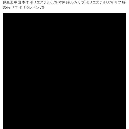
原産国 中国 本体 ポリエステル65% 本体 綿35% リブ ポリエステル60% リブ 綿
35% リブ ポリウレタン5%