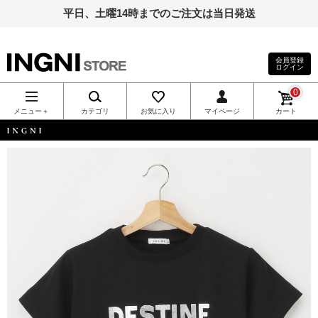
平日、土曜14時までのご注文は当日発送
会員登録
ログイン
INGNI（イン
0
グ）公式通
メニュー＋
カテゴリ
お気に入り
マイページ
カート
販｜INGNI
INGNI
STORE