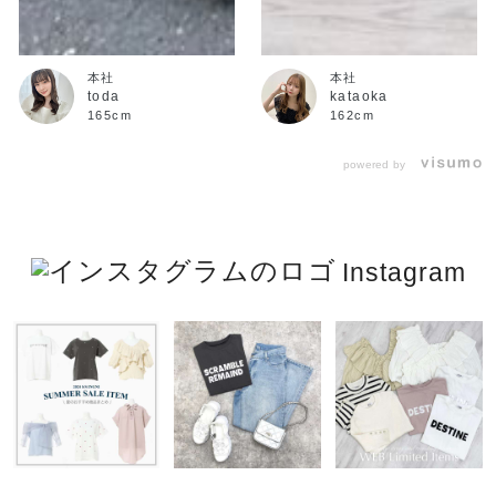
本社
本社
toda
kataoka
165cm
162cm
powered by
Instagram