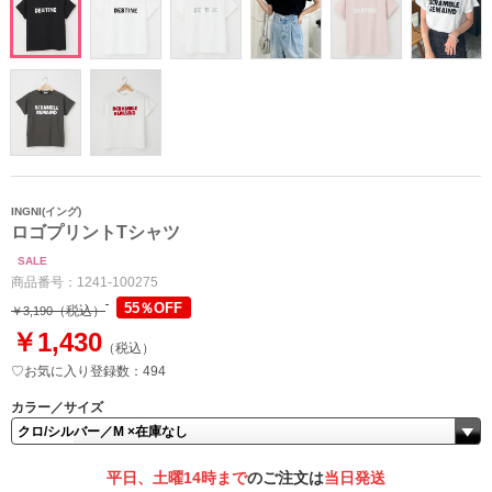
INGNI(イング)
ロゴプリントTシャツ
SALE
商品番号：
1241-100275
55％OFF
（税込）
￥3,190
￥1,430
（税込）
♡お気に入り登録数：494
カラー／サイズ
平日、土曜14時まで
のご注文は
当日発送