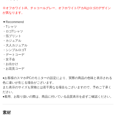
※オフホワイト/A、チャコールグレー、オフホワイト/アカAはロゴのデザイン
が異なります。
▼Recommend
・Tシャツ
・ロゴTシャツ
・箔プリント
・カジュアル
・大人カジュアル
・シンプルロゴT
・デートコーデ
・女子会
・お出かけ
・お花見コーデ
●お客様のスマホ/PCのモニターの設定により、実際の商品の色味と表示される
色に違いが生じる場合がございます。
また表示のサイズも実物とは若干異なる場合もございますので、予めご了承く
ださい。
●着用、お取り扱いの際は、商品に付いている品質表示を必ずご確認ください。
素材