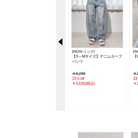
[INGNI イング]
[INGNI イング]
[I
【新色追加／7色展開】バック
【S～Mサイズ】デニムカーブ
【
レースアップマーメイドスカ
パンツ
ート
￥3,960
￥4,290
￥2
10％off
15％off
33
￥3,564(税込)
￥3,630(税込)
￥1