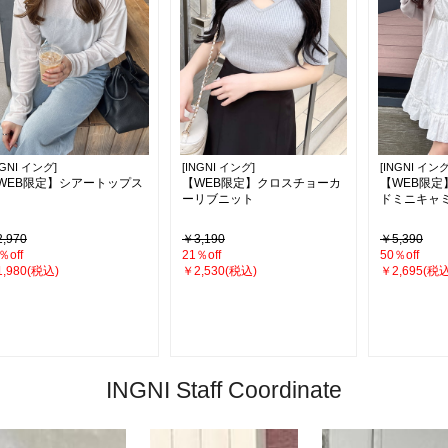
NGNI イング]
[INGNI イング]
[INGNI イング
WEB限定】シアートップス
【WEB限定】クロスチョーカ
【WEB限
ーリブニット
ドミニキャ
,970
￥3,190
￥5,390
％off
21％off
50％off
,980(税込)
￥2,530(税込)
￥2,695(税込
INGNI Staff Coordinate