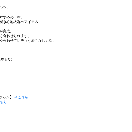
ンツ。
すすめの一本。
履き心地抜群のアイテム。
が完成。
く合わせられます。
を合わせてレディな着こなしも◎。
誤差あり】
Gジャン】
⇒こちら
ちら