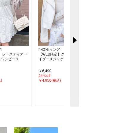
]
[INGNI イング]
[INGNI イング]
定】レースティアー
【WEB限定】クロップド丈ラ
袖シアー＆リボントッ
ミワンピース
イダースジャケット
（ＯＵＴＬＥＴ）
￥6,490
￥3,960
24％off
36％off
)
￥4,950(税込)
￥2,530(税込)