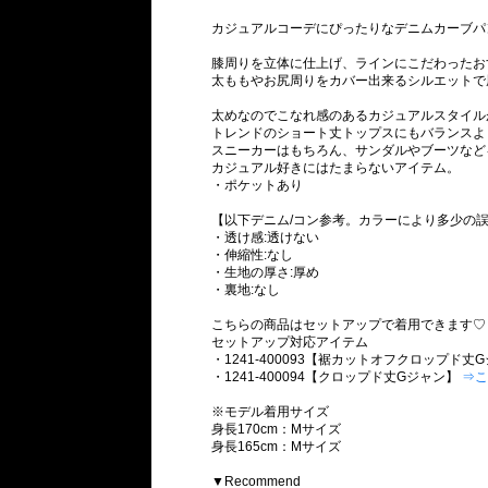
カジュアルコーデにぴったりなデニムカーブパ
膝周りを立体に仕上げ、ラインにこだわったお
太ももやお尻周りをカバー出来るシルエットで
太めなのでこなれ感のあるカジュアルスタイル
トレンドのショート丈トップスにもバランスよ
スニーカーはもちろん、サンダルやブーツなど
カジュアル好きにはたまらないアイテム。
・ポケットあり
【以下デニム/コン参考。カラーにより多少の
・透け感:透けない
・伸縮性:なし
・生地の厚さ:厚め
・裏地:なし
こちらの商品はセットアップで着用できます♡
セットアップ対応アイテム
・1241-400093【裾カットオフクロップド丈
・1241-400094【クロップド丈Gジャン】
⇒こ
※モデル着用サイズ
身長170cm：Mサイズ
身長165cm：Mサイズ
▼Recommend