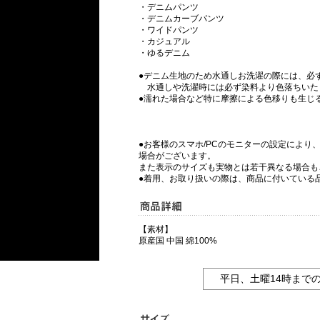
・デニムパンツ
・デニムカーブパンツ
・ワイドパンツ
・カジュアル
・ゆるデニム
●デニム生地のため水通しお洗濯の際には、必
水通しや洗濯時には必ず染料より色落ちいた
●濡れた場合など特に摩擦による色移りも生じ
●お客様のスマホ/PCのモニターの設定により
場合がございます。
また表示のサイズも実物とは若干異なる場合も
●着用、お取り扱いの際は、商品に付いている
【素材】
原産国 中国 綿100%
平日、土曜14時まで