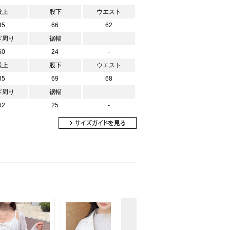
股上
股下
ウエスト
35
66
62
ざ周り
裾幅
60
24
-
股上
股下
ウエスト
35
69
68
ざ周り
裾幅
62
25
-