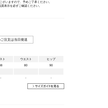
ございますので、予めご了承ください。
品質表示を必ずご確認ください。
のご注文は当日発送
スト
ウエスト
ヒップ
88
80
90
-
-
-