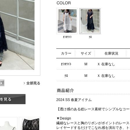
ｵﾌﾎﾜｲﾄ
ｸﾛ
カラー
サイズ
在庫状況
ｵﾌﾎﾜｲﾄ
M
Ｘ 在庫なし
ｸﾛ
M
Ｘ 在庫なし
2024 SS 春夏アイテム
【透け感のある総レース素材でシンプルなコー
▼Design
繊細なレースと胸のリボンがポイントのレース
レイヤードするだけでこなれ感を演出でき、ト