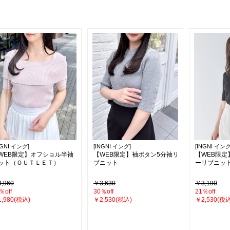
NGNI イング]
[INGNI イング]
[INGNI イング
WEB限定】オフショル半袖
【WEB限定】袖ボタン5分袖リ
【WEB限
ット（ＯＵＴＬＥＴ）
ブニット
ーリブニッ
,960
￥3,630
￥3,190
％off
30％off
21％off
,980(税込)
￥2,530(税込)
￥2,530(税込