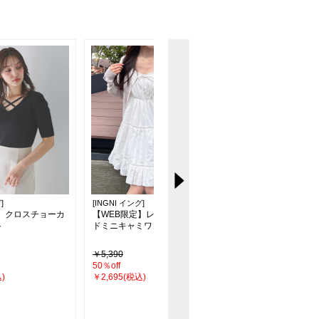
]
[INGNI イング]
[INGNI イング]
定】クロスチョーカ
【WEB限定】レースティアー
【WEB限定】クロッ
ト
ドミニキャミワンピース
イダースジャケット
￥5,390
￥6,490
50％off
24％off
)
￥2,695(税込)
￥4,950(税込)