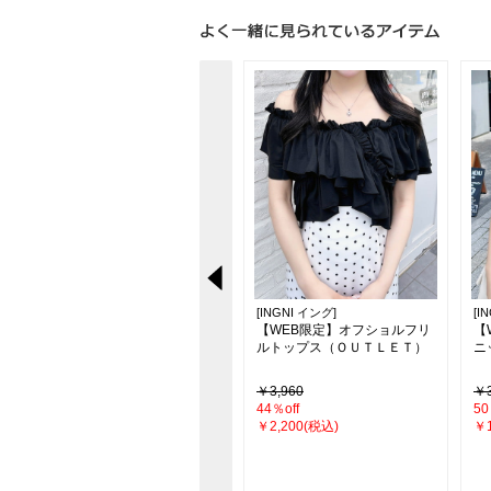
[INGNI イング]
[INGNI イング]
[I
【WEB限定】オフショルジッ
【WEB限定】オフショルフリ
【
プニットカーディガン（ＯＵ
ルトップス（ＯＵＴＬＥＴ）
ニ
ＴＬＥＴ）
￥3,960
￥3,960
￥3
67％off
44％off
50
￥1,320(税込)
￥2,200(税込)
￥1