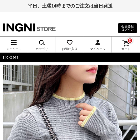
平日、土曜14時までのご注文は当日発送
会員登録
ログイン
INGNI（イン
0
グ）公式通
メニュー＋
カテゴリ
お気に入り
マイページ
カート
販｜INGNI
INGNI
STORE