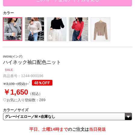
カラー
INGNI(イング)
ハイネック袖口配色ニット
SALE
商品番号：
1244-900196
48％OFF
（税込）
￥3,190
￥1,650
（税込）
♡お気に入り登録数：289
カラー／サイズ
平日、土曜14時まで
のご注文は
当日発送