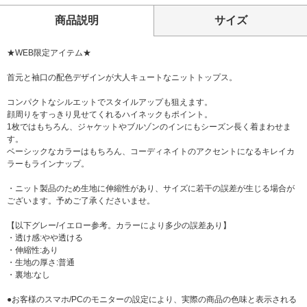
商品説明
サイズ
★WEB限定アイテム★
首元と袖口の配色デザインが大人キュートなニットトップス。
コンパクトなシルエットでスタイルアップも狙えます。
顔周りをすっきり見せてくれるハイネックもポイント。
1枚ではもちろん、ジャケットやブルゾンのインにもシーズン長く着まわせま
す。
ベーシックなカラーはもちろん、コーディネイトのアクセントになるキレイカ
ラーもラインナップ。
・ニット製品のため生地に伸縮性があり、サイズに若干の誤差が生じる場合が
ございます。予めご了承くださいませ。
【以下グレー/イエロー参考。カラーにより多少の誤差あり】
・透け感:やや透ける
・伸縮性:あり
・生地の厚さ:普通
・裏地:なし
●お客様のスマホ/PCのモニターの設定により、実際の商品の色味と表示される