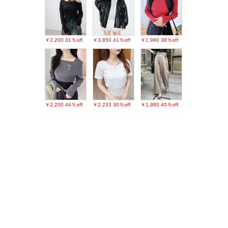
￥2,200
31％off
￥3,850
41％off
￥1,980
38％off
￥2,200
44％off
￥2,233
30％off
￥1,980
40％off
PAGE TOP