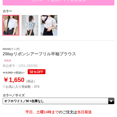
カラー
INGNI(イング)
2Wayリボンシアーフリル半袖ブラウス
SALE
商品番号：
1251-200295
58％OFF
（税込）
￥3,960
￥1,650
（税込）
♡お気に入り登録数：374
カラー／サイズ
平日、土曜14時まで
のご注文は
当日発送