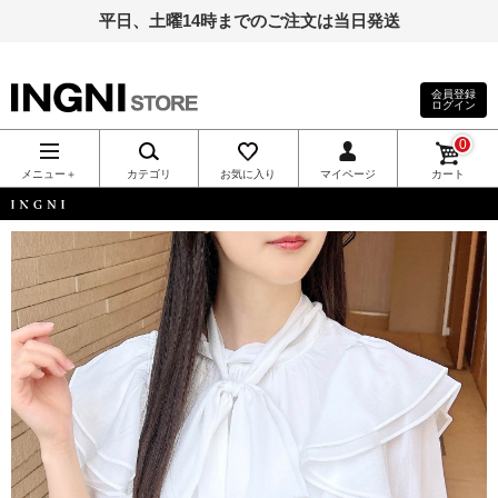
平日、土曜14時までのご注文は当日発送
会員登録
ログイン
INGNI（イン
0
グ）公式通
メニュー＋
カテゴリ
お気に入り
マイページ
カート
販｜INGNI
INGNI
STORE