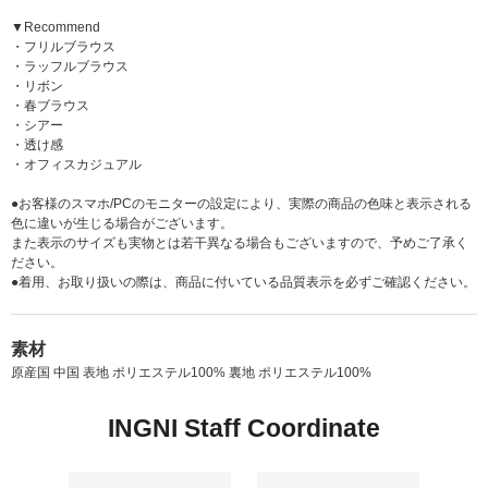
▼Recommend
・フリルブラウス
・ラッフルブラウス
・リボン
・春ブラウス
・シアー
・透け感
・オフィスカジュアル
●お客様のスマホ/PCのモニターの設定により、実際の商品の色味と表示される
色に違いが生じる場合がございます。
また表示のサイズも実物とは若干異なる場合もございますので、予めご了承く
ださい。
●着用、お取り扱いの際は、商品に付いている品質表示を必ずご確認ください。
素材
原産国 中国 表地 ポリエステル100% 裏地 ポリエステル100%
INGNI Staff Coordinate