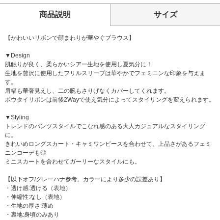
商品説明
サイズ
【かわいいリボンで顔まわりが華やぐブラウス】
▼Design
肌触りが良く、柔らかいシアー生地を使用し夏気分に！
生地を贅沢に使用したフリルスリーブは華やかでフェミニンな印象を与えま
す。
肩幅も華奢見えし、二の腕もさりげなくカバーしてくれます。
ボウタイリボンは前後2Wayで使え気分によってスタイリングを変えられます。
▼Styling
トレンドのパンツスタイルでこなれ感のある大人カジュアルなスタイリング
に。
きれいめロングスカート・キャミワンピースを合わせて、上品さがあるフェミ
ニンコーデも◎
ミニスカートを合わせてガーリーなスタイルにも。
【以下オフ/グレーハナ参考。カラーにより多少の誤差あり】
・透け感:透ける（表地）
・伸縮性:なし（表地）
・生地の厚さ:薄め
・裏地:身頃のみあり