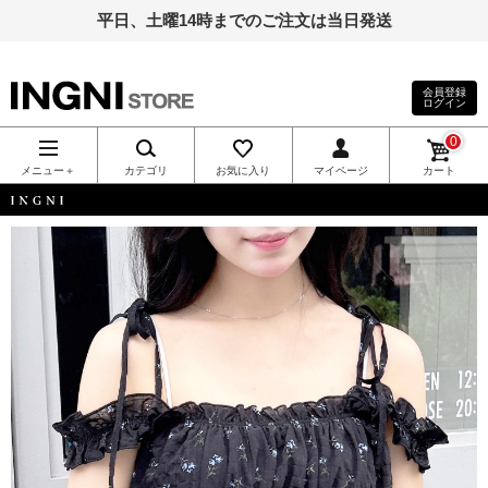
平日、土曜14時までのご注文は当日発送
会員登録
ログイン
INGNI（イン
0
グ）公式通
メニュー＋
カテゴリ
お気に入り
マイページ
カート
販｜INGNI
INGNI
STORE