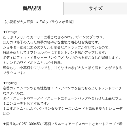
商品説明
サイズ
【小花柄が大人可愛い♪ 2Wayブラウスが登場】
▼Design
たっぷりフリルでガーリーに着こなせる2wayデザインのブラウス。
ほんのり格子の入った薄手の軽やかな生地で着心地も快適です。
ショルダー部分は太めのフリルと華奢なストラップが付いているので、
肩紐を落としてオフショルダーにするとトレンド感がアップします♪
ボディにフィットするシャーリングでメリハリのある着こなしが完成します。
トレンドのワイドボトムとも相性抜群。
可愛らしい小花柄やフリルでも、甘くなり過ぎず大人っぽく着ることができる
ブラウスです♪
▼Styling
定番のデニムパンツと相性抜群！フレアパンツを合わせるよりトレンドライク
なスタイルに。
タイトスカートやマーメイドスカートにチェーンバッグを合わせた上品なフェ
ミニンコーデもおすすめです♪
ミニ丈ボトム×カゴバッグ×サンダルでシーズンムードを高める夏らしいコーデ
に◎
★同生地の1251-300453／花柄フリルティアードスカートとセットアップで着