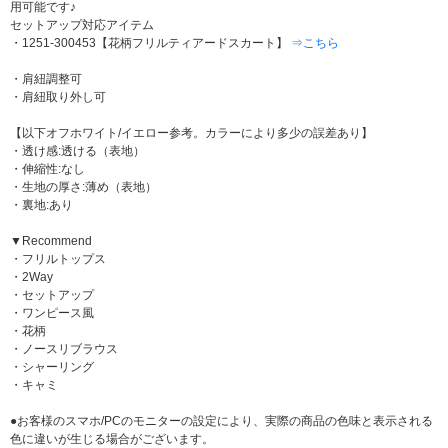
用可能です♪
セットアップ対応アイテム
・1251-300453【花柄フリルティアードスカート】
⇒こちら
・肩紐調整可
・肩紐取り外し可
【以下オフホワイト/イエロー参考。カラーにより多少の誤差あり】
・透け感:透ける（表地）
・伸縮性:なし
・生地の厚さ:薄め（表地）
・裏地:あり
▼Recommend
・フリルトップス
・2Way
・セットアップ
・ワンピース風
・花柄
・ノースリブラウス
・シャーリング
・キャミ
●お客様のスマホ/PCのモニターの設定により、実際の商品の色味と表示される
色に違いが生じる場合がございます。