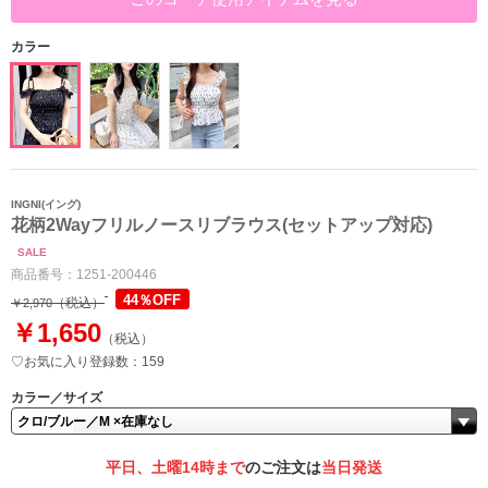
カラー
INGNI(イング)
花柄2Wayフリルノースリブラウス(セットアップ対応)
SALE
商品番号：
1251-200446
44％OFF
（税込）
￥2,970
￥1,650
（税込）
♡お気に入り登録数：159
カラー／サイズ
平日、土曜14時まで
のご注文は
当日発送