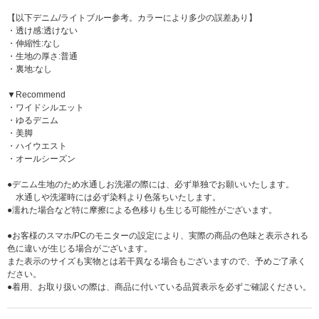
【以下デニム/ライトブルー参考。カラーにより多少の誤差あり】
・透け感:透けない
・伸縮性:なし
・生地の厚さ:普通
・裏地:なし
▼Recommend
・ワイドシルエット
・ゆるデニム
・美脚
・ハイウエスト
・オールシーズン
●デニム生地のため水通しお洗濯の際には、必ず単独でお願いいたします。
水通しや洗濯時には必ず染料より色落ちいたします。
●濡れた場合など特に摩擦による色移りも生じる可能性がございます。
●お客様のスマホ/PCのモニターの設定により、実際の商品の色味と表示される
色に違いが生じる場合がございます。
また表示のサイズも実物とは若干異なる場合もございますので、予めご了承く
ださい。
●着用、お取り扱いの際は、商品に付いている品質表示を必ずご確認ください。