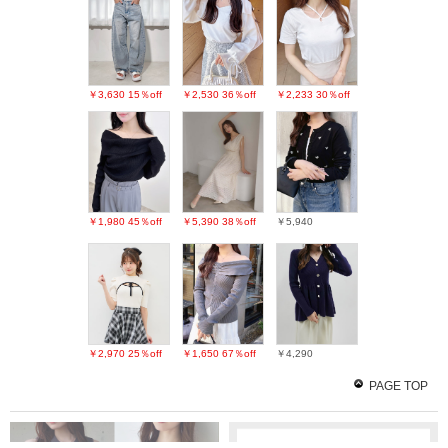
￥3,630
15％off
￥2,530
36％off
￥2,233
30％off
￥1,980
45％off
￥5,390
38％off
￥5,940
￥2,970
25％off
￥1,650
67％off
￥4,290
PAGE TOP