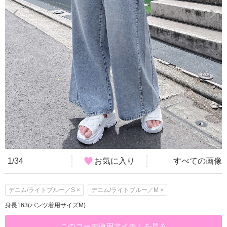
1/34
お気に入り
すべての画像
デニム/ライトブルー／S ×
デニム/ライトブルー／M ×
身長163(パンツ着用サイズM)
このコーデ使用アイテムを見る