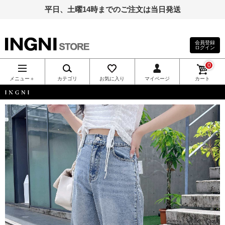
平日、土曜14時までのご注文は当日発送
会員登録
ログイン
INGNI（イン
0
グ）公式通
メニュー＋
カテゴリ
お気に入り
マイページ
カート
販｜INGNI
INGNI
STORE