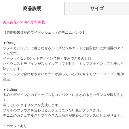
商品説明
サイズ
美人百花2025年9月号 掲載
【脚長効果抜群のワイドシルエットのデニムパンツ】
▼Design
ラフ＆カジュアルに着こなせるルーズなシルエットで普段使いに大活躍のアイ
テムです。
ベーシックな5ポケットデザインで長く愛用できるのも◎。
ハイウエストデザインがスタイルアップを叶え、トップスをインしても美しく
決まります。
ベーシックで合わせやすいカラーが揃っているので今すぐワードローブに追加
決定。
▼Styling
太めのデザインなのでトップスをコンパクトにまとめるとバランスが取りやす
く、
今っぽいスタイリングが完成します。
フリルのブラウスを合わせるとフェミニンな印象がプラスされ、
デニムのカジュアルさとブラウスの上品さが絶妙なバランスに仕上がります。
・ポケットあり