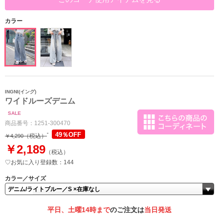
カラー
INGNI(イング)
ワイドルーズデニム
SALE
商品番号：
1251-300470
49％OFF
（税込）
￥4,290
￥2,189
（税込）
♡お気に入り登録数：144
カラー／サイズ
平日、土曜14時まで
のご注文は
当日発送