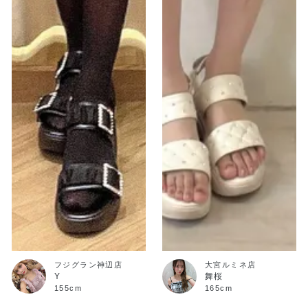
フジグラン神辺店
大宮ルミネ店
Y
舞桜
155cm
165cm