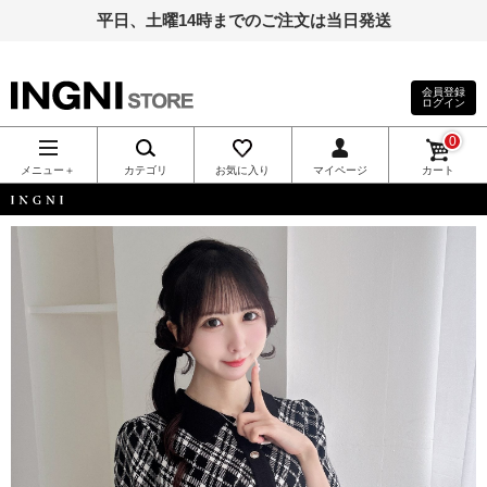
平日、土曜14時までのご注文は当日発送
会員登録
ログイン
INGNI（イン
0
グ）公式通
メニュー＋
カテゴリ
お気に入り
マイページ
カート
販｜INGNI
INGNI
STORE