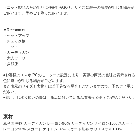
・ニット製品のため生地に伸縮性があり、サイズに若干の誤差が生じる場合が
ございます。予めご了承くださいませ。
▼Recommend
・セットアップ
・チェック柄
・ニット
・カーディガン
・大人ガーリー
・参戦服
●お客様のスマホ/PCのモニターの設定により、実際の商品の色味と表示される
色に違いが生じる場合がございます。
また表示のサイズも実物とは若干異なる場合もございますので、予めご了承く
ださい。
●着用、お取り扱いの際は、商品に付いている品質表示を必ずご確認ください。
素材
原産国 中国 カーディガン レーヨン90% カーディガン ナイロン10% スカート
レーヨン90% スカート ナイロン10% スカート別布 ポリエステル100%