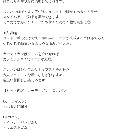
顔まわりを華やかに演出してくれます。
スカパンはほどよく広がるシルエットで脚をすっきりと見せ、
スタイルアップ効果も期待できます。
ミニ丈ですがインナーパンツ付きなので１枚でも安心◎
▼Styling
セットで着るだけで統一感のあるコーデが完成するのはもちろん、
それぞれ単品使いも楽しめる優秀アイテム。
カーディガンはデニムを合わせれば、
カジュアルMIXなコーデが完成。
スカパンはシンプルなトップスと合わせた
大人フェミニンな着こなしがおすすめ。
幅広い着回しが楽しめます♪
【セット内容】カーディガン、スカパン
(カーディガン)
・ボタン開閉可
(スカパン)
・インナーパンツあり
・ウエストゴム