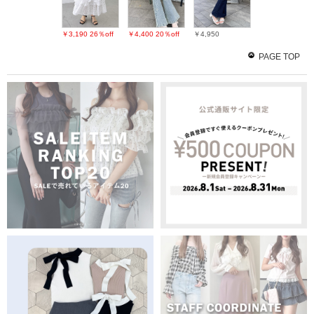
￥3,190
26％off
￥4,400
20％off
￥4,950
PAGE TOP