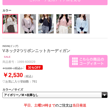
カラー
INGNI(イング)
Vネック2つリボンニットカーディガン
SALE
商品番号：
1999-600029
30％OFF
（税込）
￥3,630
￥2,530
（税込）
♡お気に入り登録数：761
カラー／サイズ
平日、土曜14時まで
のご注文は
当日発送