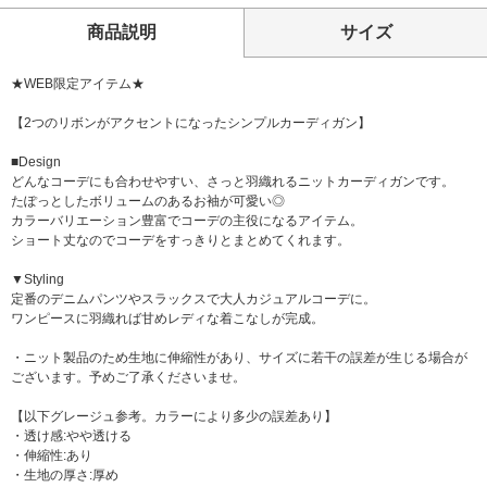
商品説明
サイズ
★WEB限定アイテム★
【2つのリボンがアクセントになったシンプルカーディガン】
■Design
どんなコーデにも合わせやすい、さっと羽織れるニットカーディガンです。
たぽっとしたボリュームのあるお袖が可愛い◎
カラーバリエーション豊富でコーデの主役になるアイテム。
ショート丈なのでコーデをすっきりとまとめてくれます。
▼Styling
定番のデニムパンツやスラックスで大人カジュアルコーデに。
ワンピースに羽織れば甘めレディな着こなしが完成。
・ニット製品のため生地に伸縮性があり、サイズに若干の誤差が生じる場合が
ございます。予めご了承くださいませ。
【以下グレージュ参考。カラーにより多少の誤差あり】
・透け感:やや透ける
・伸縮性:あり
・生地の厚さ:厚め