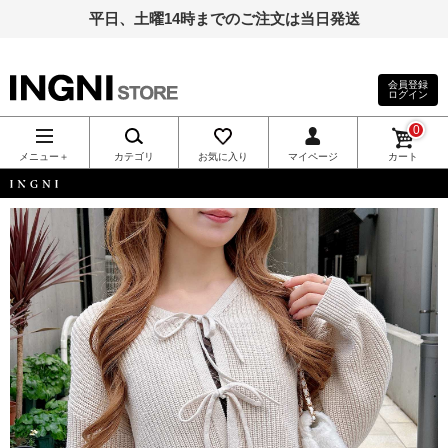
平日、土曜14時までのご注文は当日発送
会員登録
ログイン
INGNI（イン
0
グ）公式通
メニュー＋
カテゴリ
お気に入り
マイページ
カート
販｜INGNI
INGNI
STORE