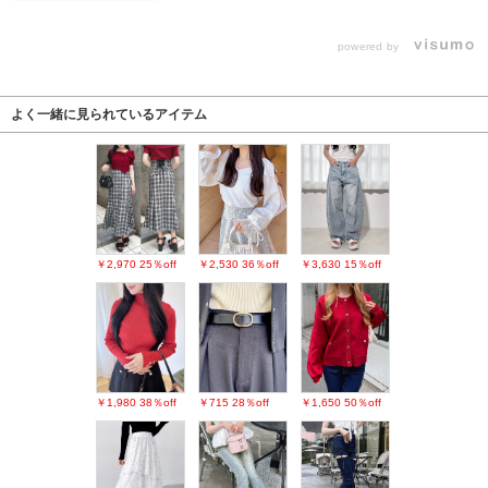
powered by
よく一緒に見られているアイテム
￥2,970
25％off
￥2,530
36％off
￥3,630
15％off
￥1,980
38％off
￥715
28％off
￥1,650
50％off